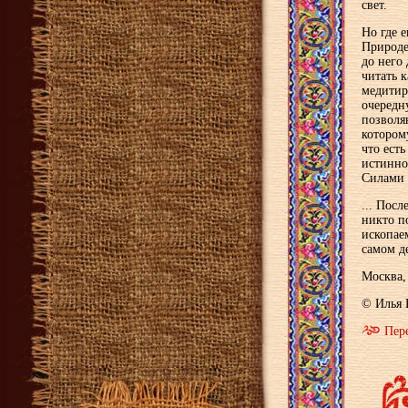
свет.
Но где е
Природе
до него
читать 
медитир
очередн
позволя
котором
что ест
истинно
Силами 
... Пос
никто п
ископае
самом д
Москва, 
© Илья 
Пер