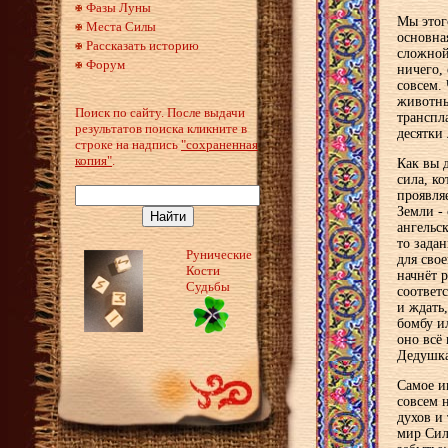
Фазы Луны
Мы этог
Места Силы
основна
Рассказать историю
сложной
Форум
ничего,
совсем. 
животны
Поиск по сайту. После выдачи
транспл
результатов поиска кликните в
десятки 
строке на надпись
"сохраненная
копия"
.
Как вы д
сила, ко
проявля
Земли -
ангельс
то задан
Рунические
для сво
Кости
начнёт 
Судьбы
соответ
и ждать
бомбу и
оно всё 
Дедушка
Самое и
совсем 
духов и
мир Сил