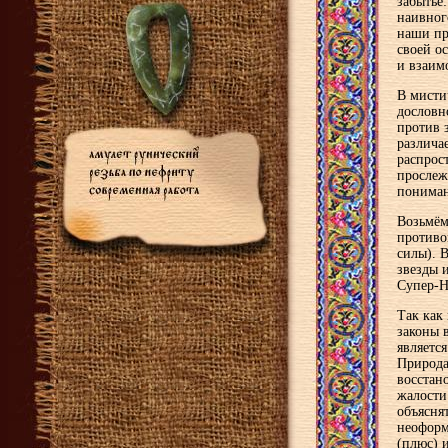
забытье:
наивног
наши пр
своей о
и взаим
В мисти
дословн
против з
различа
распрос
прослеж
пониман
Возьмём
противо
силы). 
звезды 
Супер-Н
Так как
законы 
являетс
Природа
восстан
жалости
объяснят
неоформ
(плюс) и