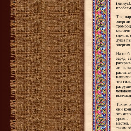
(минус)
проблем
Так, на
энергии
тромбоц
мысленн
сделать
душа пы
энергия
На глоб
заряд, 
раскрыв
лишь на
расчита
нашими 
эти сил
разруше
человеч
вынужде
Таким о
они кон
это чел
уровне 
мастей. 
таким о