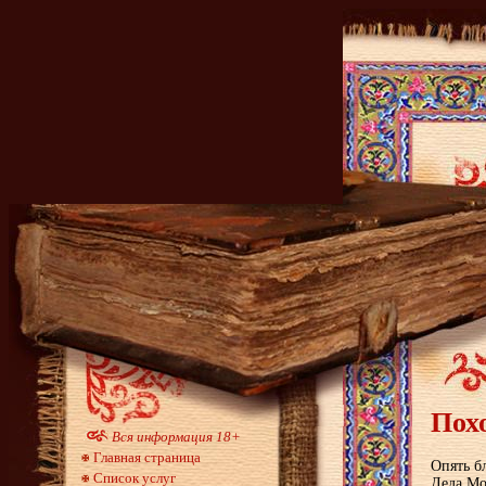
Пох
Вся информация 18+
Главная страница
Опять б
Список услуг
Деда Мо