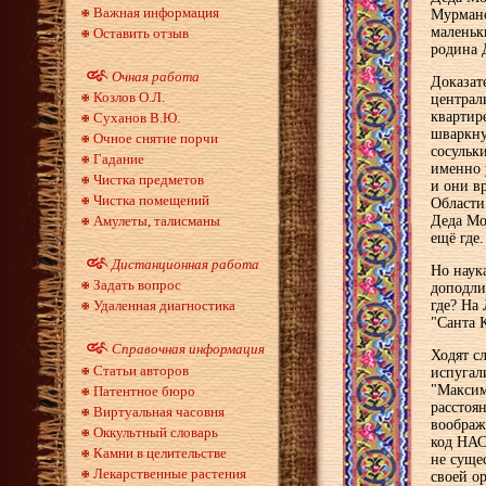
Важная информация
Мурманс
маленьк
Оставить отзыв
родина 
Очная работа
Доказат
Козлов О.Л.
централ
квартир
Суханов В.Ю.
шваркну
Очное снятие порчи
сосульк
Гадание
именно 
Чистка предметов
и они в
Чистка помещений
Области.
Амулеты, талисманы
Деда Мор
ещё где.
Дистанционная работа
Но наук
Задать вопрос
доподли
Удаленная диагностика
где? На
"Санта К
Справочная информация
Ходят с
Статьи авторов
испугал
"Максим
Патентное бюро
расстоя
Виртуальная часовня
воображ
Оккультный словарь
код НАС
Камни в целительстве
не суще
Лекарственные растения
своей ор