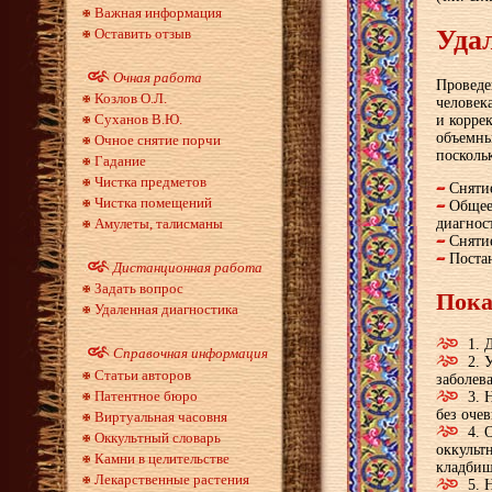
Важная информация
Уда
Оставить отзыв
Очная работа
Проведе
Козлов О.Л.
человек
Суханов В.Ю.
и корре
объемны
Очное снятие порчи
посколь
Гадание
Чистка предметов
Снятие
Чистка помещений
Общее
диагнос
Амулеты, талисманы
Сняти
Поста
Дистанционная работа
Задать вопрос
Пока
Удаленная диагностика
1. 
Справочная информация
2. 
Статьи авторов
заболев
Патентное бюро
3. 
без оче
Виртуальная часовня
4. 
Оккультный словарь
оккульт
Камни в целительстве
кладбищ
Лекарственные растения
5. 