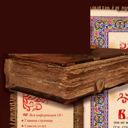
Вся информация 18+
о
Главная страница
тем не 
Список услуг
(т.н. с