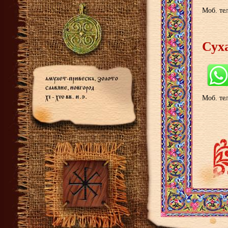
Моб. тел
Сух
Моб. тел