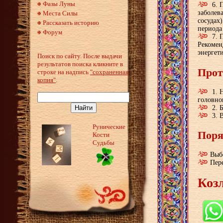
Фазы Луны
6. 
заболев
Места Силы
сосудах
Рассказать историю
периода
Форум
7. 
Рекомен
энергет
Поиск по сайту. После выдачи
результатов поиска кликните в
Прот
строке на надпись
"сохраненная
копия"
.
1. Н
головно
2. 
3. В
Рунические
Поря
Кости
Судьбы
Выбе
Пер
Коз