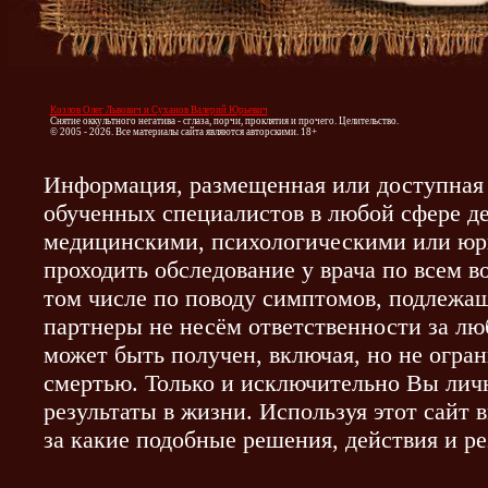
Козлов Олег Львович и Суханов Валерий Юрьевич
Снятие оккультного негатива - сглаза, порчи, проклятия и прочего. Целительство.
© 2005 - 2026. Все материалы сайта являются авторскими. 18+
Информация, размещенная или доступная 
обученных специалистов в любой сфере де
медицинскими, психологическими или юр
проходить обследование у врача по всем 
том числе по поводу симптомов, подлежа
партнеры не несём ответственности за л
может быть получен, включая, но не огра
смертью. Только и исключительно Вы личн
результаты в жизни. Используя этот сайт 
за какие подобные решения, действия и ре