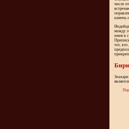
числе о
встреча
оправле
камень 
Индейцы
между э
имея в 
Приписы
тот, кто
предпол
прикреп
Бирю
Знахари
являетс
Пер