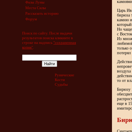
камнями
Фазы Луны
Места Силы
Царь Ив
Рассказать историю
бирюза 
Форум
камню и
который
Но чаще
Поиск по сайту. После выдачи
с Восто
результатов поиска кликните в
Из множ
строке на надпись
"сохраненная
любимой
копия"
.
только о
потерял
Действи
непрове
воздуха
Рунические
действи
Кости
то от в
Судьбы
Бирюзу н
обесцве
распрос
еще в 1
имитиро
Бирю
Считает