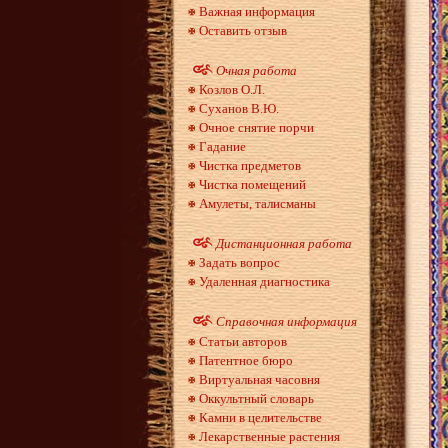
Важная информация
Оставить отзыв
Очная работа
Козлов О.Л.
Суханов В.Ю.
Очное снятие порчи
Гадание
Чистка предметов
Чистка помещений
Амулеты, талисманы
Дистанционная работа
Задать вопрос
Удаленная диагностика
Справочная информация
Статьи авторов
Патентное бюро
Виртуальная часовня
Оккультный словарь
Камни в целительстве
Лекарственные растения