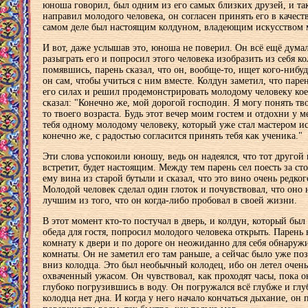
юноша говорил, был одним из его самых близких друзей, и так
направил молодого человека, он согласен принять его в качест
самом деле был настоящим колдуном, владеющим искусством 
И вот, даже услышав это, юноша не поверил. Он всё ещё дума
разыграть его и попросил этого человека изобразить из себя к
помявшись, парень сказал, что он, вообще-то, ищет кого-нибуд
он сам, чтобы учиться с ним вместе. Колдун заметил, что паре
его силах и решил продемонстрировать молодому человеку кое
сказал: "Конечно же, мой дорогой господин. Я могу понять тво
то твоего возраста. Будь этот вечер моим гостем и отдохни у м
тебя одному молодому человеку, который уже стал мастером ис
конечно же, с радостью согласится принять тебя как ученика."
Эти слова успокоили юношу, ведь он надеялся, что тот другой 
встретит, будет настоящим. Между тем парень сел поесть за ст
ему вина из старой бутыли и сказал, что это вино очень редког
Молодой человек сделал один глоток и почувствовал, что оно
лучшим из того, что он когда-либо пробовал в своей жизни.
В этот момент кто-то постучал в дверь, и колдун, который бы
обеда для гостя, попросил молодого человека открыть. Парень 
комнату к двери и по дороге он неожиданно для себя обнаруж
комнаты. Он не заметил его там раньше, а сейчас было уже поз
вниз колодца. Это был необычный колодец, ибо он летел очень
охваченный ужасом. Он чувствовал, как проходят часы, пока о
глубоко погрузившись в воду. Он погружался всё глубже и глуб
колодца нет дна. И когда у него начало кончаться дыхание, он