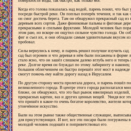
поверхности воды, так быстро, как только мог.
Когда его голова показалась над водой, парень понял, что был 
посреди быстрой реки. Он поплыл поперёк течения, и так как
он смог достичь берега. Там он обнаружил прекрасный сад из
деревьев всех сортов. Даже финиковые пальмы и фиговые дере
прекрасными и спелыми фруктами. Молодой человек был пораж
этом раю, но вскоре он ощутил сильное чувство голода. Он со
фиг и съел их, и они обладали самым удивительным вкусом из 
пробовал.
Силы вернулись к нему, и парень решил получше изучить сад.
сад был огромен и что деревья в нём были посажены в форме л
стало ясно, что он зашёл слишком далеко вглубь него и теперь 
реке. Долгое время он блуждал по этому лабиринту и наконец 
большим облегчением он быстро перешёл этот мост в надежде 
смогут помочь ему найти дорогу назад в Иерусалим.
По другую сторону моста пролегала дорога, и парень пошёл по
великолепного города. В центре этого города располагался м
ближе, он обнаружил, что это был рынок ювелирных изделий,
прекрасных картин, ваз и других ценных вещей. Увидя все эт
что пришёл в какое-то очень богатое королевство, жители кот
утончённое искусство.
Были на этом рынке также общественные служащие, выписыв
для присутствующих. И вот, все эти писари были погружены в
молодой человек подошёл и поприветствовал его.