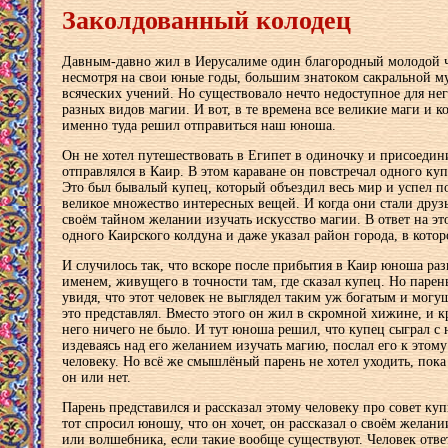
Заколдованный колодец
Давным-давно жил в Иерусалиме один благородный молодой ч
несмотря на свои юные годы, большим знатоком сакральной му
всяческих учений. Но существовало нечто недоступное для нег
разных видов магии. И вот, в те времена все великие маги и 
именно туда решил отправиться наш юноша.
Он не хотел путешествовать в Египет в одиночку и присоедини
отправлялся в Каир. В этом караване он повстречал одного куп
Это был бывалый купец, который объездил весь мир и успел п
великое множество интересных вещей. И когда они стали друз
своём тайном желании изучать искусство магии. В ответ на эт
одного Каирского колдуна и даже указал район города, в кото
И случилось так, что вскоре после прибытия в Каир юноша раз
именем, живущего в точности там, где сказал купец. Но парен
увидя, что этот человек не выглядел таким уж богатым и могу
это представлял. Вместо этого он жил в скромной хижине, и к
него ничего не было. И тут юноша решил, что купец сыграл с 
издеваясь над его желанием изучать магию, послал его к это
человеку. Но всё же смышлёный парень не хотел уходить, пока
он или нет.
Парень представился и рассказал этому человеку про совет куп
тот спросил юношу, что он хочет, он рассказал о своём желани
или волшебника, если такие вообще существуют. Человек ответ