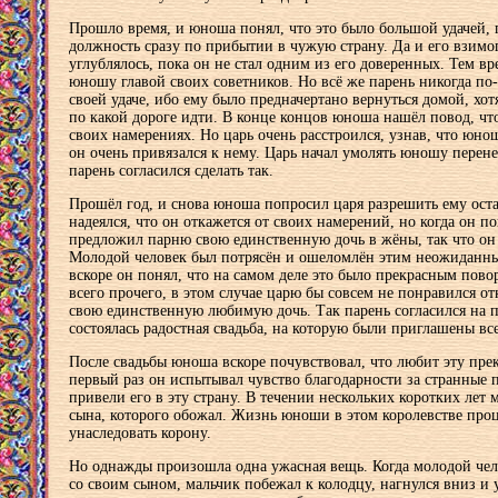
Прошло время, и юноша понял, что это было большой удачей,
должность сразу по прибытии в чужую страну. Да и его взим
углублялось, пока он не стал одним из его доверенных. Тем в
юношу главой своих советников. Но всё же парень никогда по
своей удаче, ибо ему было предначертано вернуться домой, хотя
по какой дороге идти. В конце концов юноша нашёл повод, чт
своих намерениях. Но царь очень расстроился, узнав, что юнош
он очень привязался к нему. Царь начал умолять юношу перенес
парень согласился сделать так.
Прошёл год, и снова юноша попросил царя разрешить ему оста
надеялся, что он откажется от своих намерений, но когда он пон
предложил парню свою единственную дочь в жёны, так что он
Молодой человек был потрясён и ошеломлён этим неожиданн
вскоре он понял, что на самом деле это было прекрасным пово
всего прочего, в этом случае царю бы совсем не понравился о
свою единственную любимую дочь. Так парень согласился на п
состоялась радостная свадьба, на которую были приглашены все
После свадьбы юноша вскоре почувствовал, что любит эту пре
первый раз он испытывал чувство благодарности за странные 
привели его в эту страну. В течении нескольких коротких лет
сына, которого обожал. Жизнь юноши в этом королевстве проц
унаследовать корону.
Но однажды произошла одна ужасная вещь. Когда молодой чело
со своим сыном, мальчик побежал к колодцу, нагнулся вниз и 