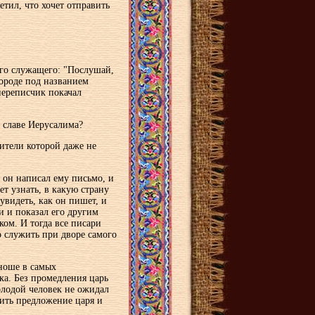
етил, что хочет отправить
его служащего: "Послушай,
городе под названием
переписчик покачал
о славе Иерусалима?
жители которой даже не
ы он написал ему письмо, и
ет узнать, в какую страну
увидеть, как он пишет, и
и и показал его другим
ком. И тогда все писари
о служить при дворе самого
ноше в самых
ка. Без промедления царь
лодой человек не ожидал
нить предложение царя и