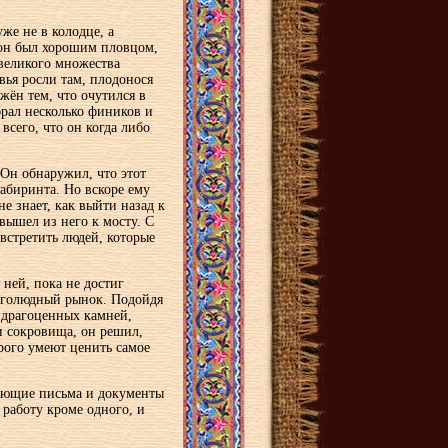
уже не в колодце, а
 он был хорошим пловцом,
 великого множества
вья росли там, плодонося
ён тем, что очутился в
брал несколько фиников и
всего, что он когда либо
 Он обнаружил, что этот
абиринта. Но вскоре ему
не знает, как выйти назад к
вышел из него к мосту. С
встретить людей, которые
 ней, пока не достиг
ноголюдный рынок. Подойдя
 драгоценных камней,
и сокровища, он решил,
орого умеют ценить самое
ающие письма и документы
 работу кроме одного, и