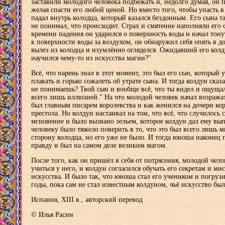
заставили молодого человека подбежать и, недолго думая, он 
желая спасти его любой ценой. Но вместо того, чтобы упасть в 
падал внутрь колодца, который казался бездонным. Его сына т
не понимал, что происходит. Страх и смятение наполняли его 
времени падения он ударился о поверхность воды и начал тонут
к поверхности воды за воздухом, он обнаружил себя опять в д
вылез из колодца и изумлённо огляделся. Ожидавший его колду
научился чему-то из искусства магии?"
Всё, что парень знал в этот момент, это был его сын, который 
плакать и горько сожалеть об утрате сына. И тогда колдун сказ
не понимаешь? Твой сын и вообще всё, что ты видел и ощущал
всего лишь иллюзией." На что молодой человек начал возражат
был главным писарем королевства и как женился на дочери ко
престола. Но колдун настаивал на том, что всё, что случилось
мгновение и было вызвано зельем, которое колдун дал ему вып
человеку было тяжело поверить в то, что это был всего лишь 
сторону колодца, но его уже не было. И тогда юноша наконец 
правду и был на самом деле великим магом.
После того, как он пришёл в себя от потрясения, молодой чел
учиться у него, и колдун согласился обучать его секретам и ми
искусства. И было так, что юноша стал его учеником и погруз
годы, пока сам не стал известным колдуном, чьё искусство бы
Испания, XIII в., авторский перевод
© Илья Расин