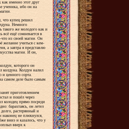
 как именно этот друг
ве ученика, ибо он на
магии.
л, что купец решил
олдуна. Немного
ь такого же молодого как и
нь всё ещё сомневается в
-что из своей магии. Он
ё желание учиться с кем-
еня, а завтра я представлю
кусства магии. И он,
колдун, которого он
ол колдуна. Колдун налил
о и ценного сорта.
 на самом деле было самым
л занят приготовлением
встал и пошёл через
ил колодец прямо посреди
дно: барахтаясь, он летел
 долго, растерянный и
н наконец не плюхнулся,
же вниз и казалось, что у
 поплыл вверх к