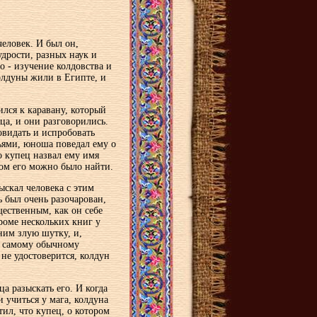
еловек. И был он,
дрости, разных наук и
о - изучение колдовства и
колдуны жили в Египте, и
лся к каравану, который
ца, и они разговорились.
овидать и испробовать
ьями, юноша поведал ему о
о купец назвал ему имя
ром его можно было найти.
ыскал человека с этим
ь был очень разочарован,
щественным, как он себе
роме нескольких книг у
ним злую шутку, и,
му самому обычному
 не удостоверится, колдун
ца разыскать его. И когда
и учиться у мага, колдуна
ил, что купец, о котором