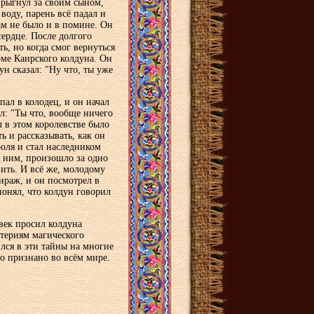
прыгнул за своим сыном,
воду, парень всё падал и
ам не было и в помине. Он
сердце. После долгого
ь, но когда смог вернуться
оме Каирского колдуна. Он
н сказал: "Ну что, ты уже
упал в колодец, и он начал
ал: "Ты что, вообще ничего
 в этом королевстве было
ь и рассказывать, как он
роля и стал наследником
 с ним, произошло за одно
ить. И всё же, молодому
мираж, и он посмотрел в
понял, что колдун говорил
овек просил колдуна
стериям магического
ился в эти тайны на многие
ло признано во всём мире.