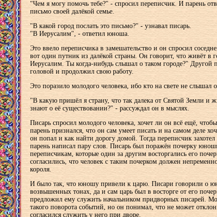
"Чем я могу помочь тебе?" - спросил переписчик. И парень отв
письмо своей далёкой семье.
"В какой город послать это письмо?" - узнавал писарь.
"В Иерусалим", - ответил юноша.
Это ввело переписчика в замешательство и он спросил соседн
вот один путник из далёкой страны. Он говорит, что живёт в 
Иерусалим. Ты когда-нибудь слышал о таком городе?" Другой 
головой и продолжил свою работу.
Это поразило молодого человека, ибо кто на свете не слышал 
"В какую пришёл я страну, что так далека от Святой Земли и 
знают о её существовании?" - рассуждал он в мыслях.
Писарь спросил молодого человека, хочет ли он всё ещё, чтоб
парень признался, что он сам умеет писать и на самом деле хоч
он попал и как найти дорогу домой. Тогда переписчик захотел 
парень написал пару слов. Писарь был поражён почерку юнош
переписчикам, которые один за другим восторгались его почер
согласились, что человек с таким почерком должен непременн
короля.
И было так, что юношу привели к царю. Писари говорили о ю
возвышенных тонах, да и сам царь был в восторге от его почер
предложил ему служить начальником придворных писарей. Мо
такого поворота событий, но он понимал, что не может откло
согласился служить у него при дворе.