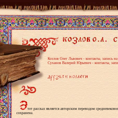
Козлов Олег Львович - контакты, запись н
Суханов Валерий Юрьевич - контакты, запи
тот рассказ является авторским переводом средневековог
сохранена.