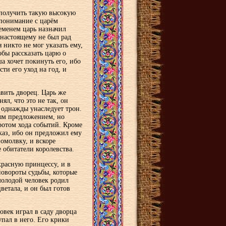
 получить такую высокую
опонимание с царём
ременем царь назначил
-настоящему не был рад
 никто не мог указать ему,
обы рассказать царю о
а хочет покинуть его, ибо
ти его уход на год, и
вить дворец. Царь же
ял, что это не так, он
 однажды унаследует трон.
ым предложением, но
ротом хода событий. Кроме
тказ, ибо он предложил ему
омолвку, и вскоре
 обитатели королевства.
красную принцессу, и в
повороты судьбы, которые
 молодой человек родил
ветала, и он был готов
век играл в саду дворца
упал в него. Его крики