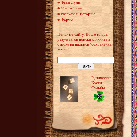
Фазы Луны
Места Силы
Рассказать историю
Форум
Поиск по сайту. После выдачи
результатов поиска кликните в
строке на надпись
"сохраненная
копия"
.
Рунические
Кости
Судьбы