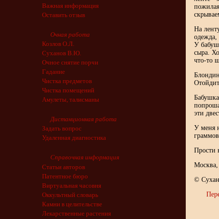
Важная информация
пожилая
скрывае
Оставить отзыв
На лент
Очная работа
одежда, 
Козлов О.Л.
У бабуш
сыра. Х
Суханов В.Ю.
что-то 
Очное снятие порчи
Гадание
Блондин
Чистка предметов
Отойдит
Чистка помещений
Бабушка
Амулеты, талисманы
попроша
эти две
Дистанционная работа
У меня 
Задать вопрос
граммов
Удаленная диагностика
Прости н
Справочная информация
Москва,
Статьи авторов
Патентное бюро
© Сухан
Виртуальная часовня
Пер
Оккультный словарь
Камни в целительстве
Лекарственные растения