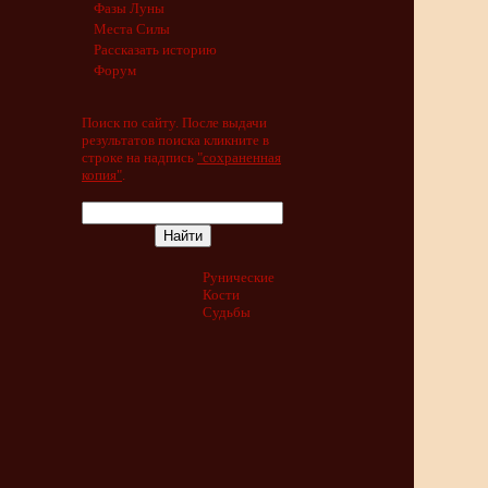
Фазы Луны
Места Силы
Рассказать историю
Форум
Поиск по сайту. После выдачи
результатов поиска кликните в
строке на надпись
"сохраненная
копия"
.
Рунические
Кости
Судьбы