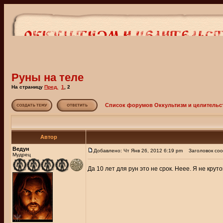
Руны на теле
На страницу
Пред.
1
,
2
Список форумов Оккультизм и целительс
Автор
Ведун
Добавлено: Чт Янв 26, 2012 6:19 pm
Заголовок соо
Мудрец
Да 10 лет для рун это не срок. Неее. Я не круто