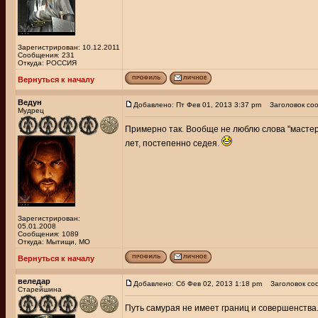
Зарегистрирован: 10.12.2011
Сообщения: 231
Откуда: РОССИЯ
Вернуться к началу
Ведун
Добавлено: Пт Фев 01, 2013 3:37 pm
Заголовок соо
Мудрец
Примерно так. Вообще не люблю слова "мастер
лет, постепенно седея.
Зарегистрирован:
05.01.2008
Сообщения: 1089
Откуда: Мытищи, МО
Вернуться к началу
веледар
Добавлено: Сб Фев 02, 2013 1:18 pm
Заголовок со
Старейшина
Путь самурая не имеет границ и совершенства. 