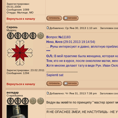
Зарегистрирован:
05.01.2008
Сообщения: 1089
Откуда: Мытищи, МО
Вернуться к началу
Сирень
Добавлено: Ср Янв 30, 2013 1:10 am
Заголовок соо
Мудрец
В
опрос
№
11183
Н
ика,
К
иев (29.01.2013 19:14:54)
…
Р
уны интересуют и давно, вплотную прибли
***
О.Л.:
В мой практике была женщина, которая нан
Т
ем, кто не в курсе, после онкологии матки, ж
Х
отя многие делают тату в виде Рун. Иван Охло
_________________
Зарегистрирован: 23.02.2011
Сообщения: 1294
Sapienti sat
Вернуться к началу
веледар
Добавлено: Чт Янв 31, 2013 7:38 pm
Заголовок соо
Старейшина
Ведун вы живёте по принципу " мастер зреет 
_________________
Я НЕ ОПАСНЕЕ ЗМЕИ, НЕ НАСТУПИШЬ - НЕ У