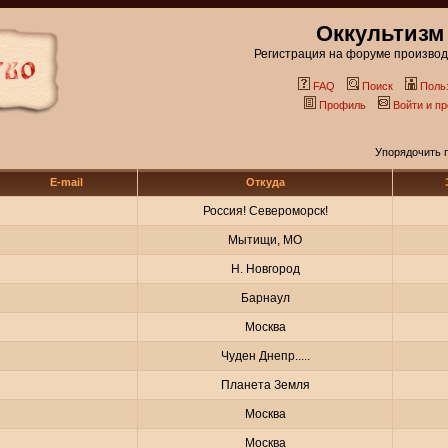
Оккультизм
Регистрация на форуме производи
FAQ
Поиск
Поль
Профиль
Войти и п
Упорядочить 
E-mail
Откуда
Россия! Североморск!
Мытищи, МО
Н. Новгород
Барнаул
Москва
Чуден Днепр.....
Планета Земля
Москва
Москва