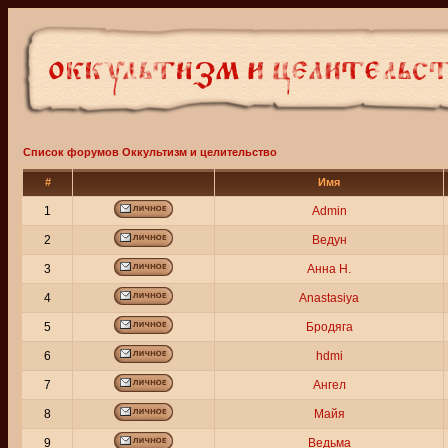
Список форумов Оккультизм и целительство
#
Имя
1
Admin
2
Ведун
3
Анна Н.
4
Anastasiya
5
Бродяга
6
hdmi
7
Ангел
8
Майя
9
Ведьма