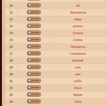
10
ик!
11
Маргаритка
12
Амор
13
rainbow
14
Селена
15
Andrey
16
Принцесса
17
Contradeum
18
Евгений
19
ewa
20
user
21
изЙог
22
Ольга
23
Мария
24
Yorky