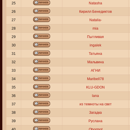
25
Natasha
26
Кирилл Бенедиктов
27
Natalia-
28
mia
29
Пытливая
30
ingalek
31
Татьяна
32
Мальвина
33
АГНИ
34
Maribell78
35
KLU-GDON
36
lana
37
из темноты на свет
38
Загадка
39
Руслана
40
Obormot