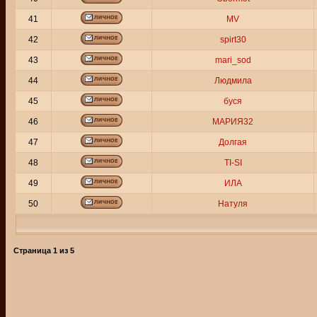
41
MV
42
spirt30
43
mari_sod
44
Людмила
45
буся
46
МАРИЯ32
47
Долгая
48
TI-SI
49
ИЛА
50
Натуля
Страница
1
из
5