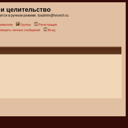
 и целительство
тся в ручном режиме. toadmin@lvovich.ru
зователи
Группы
Регистрация
роверить личные сообщения
Вход