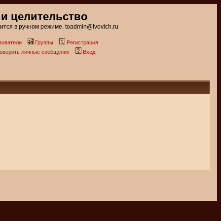
 и целительство
тся в ручном режиме. toadmin@lvovich.ru
зователи
Группы
Регистрация
роверить личные сообщения
Вход