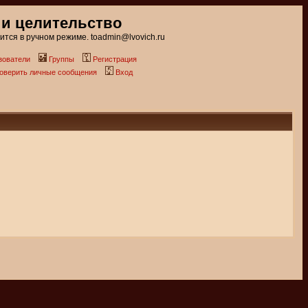
 и целительство
тся в ручном режиме. toadmin@lvovich.ru
зователи
Группы
Регистрация
роверить личные сообщения
Вход