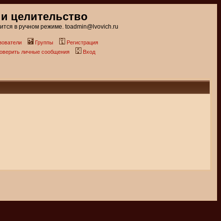
 и целительство
тся в ручном режиме. toadmin@lvovich.ru
зователи
Группы
Регистрация
роверить личные сообщения
Вход