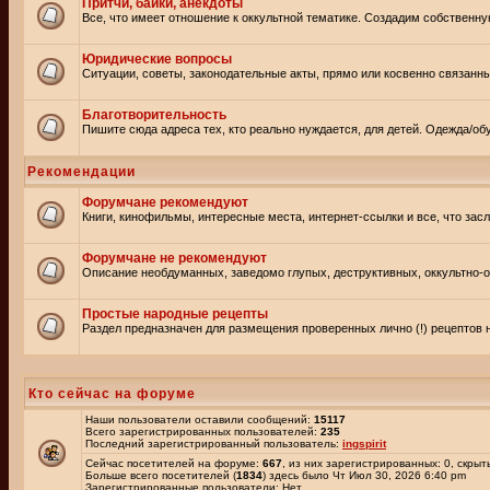
Притчи, байки, анекдоты
Все, что имеет отношение к оккультной тематике. Создадим собственну
Юридические вопросы
Ситуации, советы, законодательные акты, прямо или косвенно связанн
Благотворительность
Пишите сюда адреса тех, кто реально нуждается, для детей. Одежда/обу
Рекомендации
Форумчане рекомендуют
Книги, кинофильмы, интересные места, интернет-ссылки и все, что зас
Форумчане не рекомендуют
Описание необдуманных, заведомо глупых, деструктивных, оккультно-оп
Простые народные рецепты
Раздел предназначен для размещения проверенных лично (!) рецептов н
Кто сейчас на форуме
Наши пользователи оставили сообщений:
15117
Всего зарегистрированных пользователей:
235
Последний зарегистрированный пользователь:
ingspirit
Сейчас посетителей на форуме:
667
, из них зарегистрированных: 0, скрыт
Больше всего посетителей (
1834
) здесь было Чт Июл 30, 2026 6:40 pm
Зарегистрированные пользователи: Нет