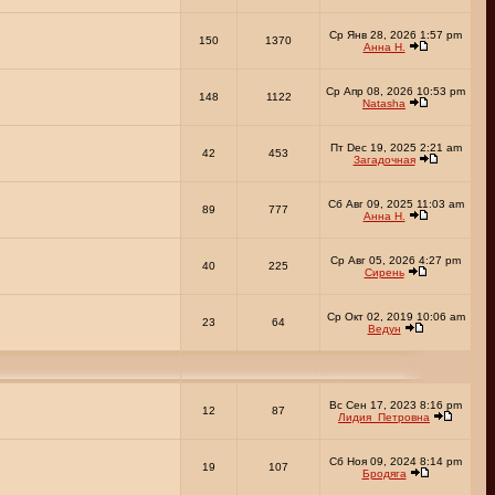
Ср Янв 28, 2026 1:57 pm
150
1370
Анна Н.
Ср Апр 08, 2026 10:53 pm
148
1122
Natasha
Пт Dec 19, 2025 2:21 am
42
453
Загадочная
Сб Авг 09, 2025 11:03 am
89
777
Анна Н.
Ср Авг 05, 2026 4:27 pm
40
225
Сирень
Ср Окт 02, 2019 10:06 am
23
64
Ведун
Вс Сен 17, 2023 8:16 pm
12
87
Лидия_Петровна
Сб Ноя 09, 2024 8:14 pm
19
107
Бродяга