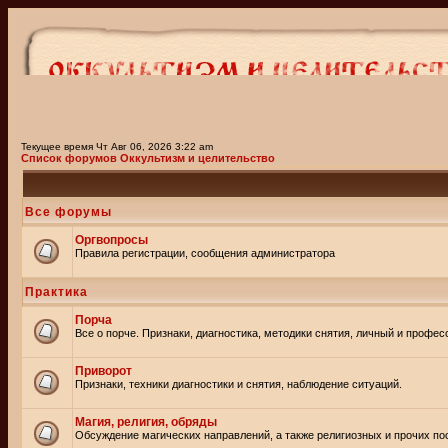
Текущее время Чт Авг 06, 2026 3:22 am
Список форумов Оккультизм и целительство
Все форумы
Оргвопросы
Правила регистрации, сообщения администратора
Практика
Порча
Все о порче. Признаки, диагностика, методики снятия, личный и профе
Приворот
Признаки, техники диагностики и снятия, наблюдение ситуаций.
Магия, религия, обряды
Обсуждение магических направлений, а также религиозных и прочих пос