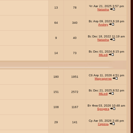
Чт Авг 21, 2025 3:57 pm
13
78
Natasha
Вс Апр 09, 2023 6:18 pm
64
340
Andrey
Вс Dec 18, 2022 11:19 am
9
40
Natasha
Вс Dec 01, 2024 8:15 pm
14
73
MiLedi
Сб Апр 11, 2026 4:51 pm
180
1951
Маргаритка
Вс Dec 21, 2025 8:52 pm
151
2572
MiLedi
Вт Фев 03, 2026 10:48 am
108
1167
Бродяга
Ср Авг 05, 2026 2:46 pm
29
141
Сирень