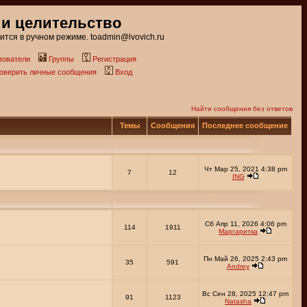
 и целительство
тся в ручном режиме. toadmin@lvovich.ru
зователи
Группы
Регистрация
роверить личные сообщения
Вход
Найти сообщения без ответов
Темы
Сообщения
Последнее сообщение
Чт Мар 25, 2021 4:38 pm
7
12
ING
Сб Апр 11, 2026 4:06 pm
114
1911
Маргаритка
Пн Май 26, 2025 2:43 pm
35
591
Andrey
Вс Сен 28, 2025 12:47 pm
91
1123
Natasha