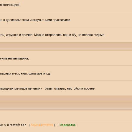
ю коллекцию!
ые с целительством и оккультными практиками.
вь, игрушки и прочее. Можно отправлять вещи б/у, но вполне годные.
луживает внимания.
асных мест, книг, фильмов и т.д.
ародных методов лечения - травы, отвары, настойки и прочее.
ых: 0 и гостей: 667 [
Администратор
] [
Модератор
]