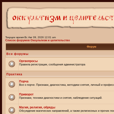
Текущее время Вс Авг 09, 2026 12:01 am
Список форумов Оккультизм и целительство
Форум
Все форумы
Оргвопросы
Правила регистрации, сообщения администратора
Практика
Порча
Все о порче. Признаки, диагностика, методики снятия, личный и профе
Приворот
Признаки, техники диагностики и снятия, наблюдение ситуаций.
Магия, религия, обряды
Обсуждение магических направлений, а также религиозных и прочих пос