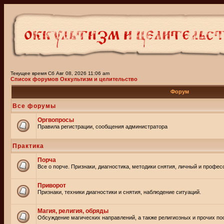
Текущее время Сб Авг 08, 2026 11:06 am
Список форумов Оккультизм и целительство
Форум
Все форумы
Оргвопросы
Правила регистрации, сообщения администратора
Практика
Порча
Все о порче. Признаки, диагностика, методики снятия, личный и профе
Приворот
Признаки, техники диагностики и снятия, наблюдение ситуаций.
Магия, религия, обряды
Обсуждение магических направлений, а также религиозных и прочих пос