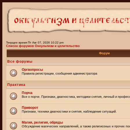
Текущее время Пт Авг 07, 2026 10:22 pm
Список форумов Оккультизм и целительство
Форум
Все форумы
Оргвопросы
Правила регистрации, сообщения администратора
Практика
Порча
Все о порче. Признаки, диагностика, методики снятия, личный и профе
Приворот
Признаки, техники диагностики и снятия, наблюдение ситуаций.
Магия, религия, обряды
Обсуждение магических направлений, а также религиозных и прочих пос