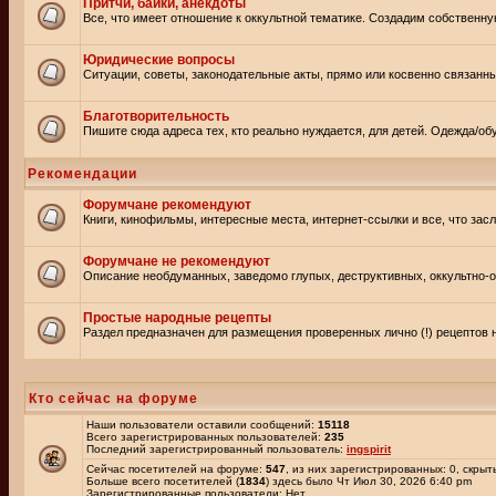
Притчи, байки, анекдоты
Все, что имеет отношение к оккультной тематике. Создадим собственну
Юридические вопросы
Ситуации, советы, законодательные акты, прямо или косвенно связанн
Благотворительность
Пишите сюда адреса тех, кто реально нуждается, для детей. Одежда/обу
Рекомендации
Форумчане рекомендуют
Книги, кинофильмы, интересные места, интернет-ссылки и все, что зас
Форумчане не рекомендуют
Описание необдуманных, заведомо глупых, деструктивных, оккультно-оп
Простые народные рецепты
Раздел предназначен для размещения проверенных лично (!) рецептов н
Кто сейчас на форуме
Наши пользователи оставили сообщений:
15118
Всего зарегистрированных пользователей:
235
Последний зарегистрированный пользователь:
ingspirit
Сейчас посетителей на форуме:
547
, из них зарегистрированных: 0, скрыт
Больше всего посетителей (
1834
) здесь было Чт Июл 30, 2026 6:40 pm
Зарегистрированные пользователи: Нет