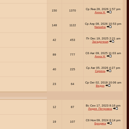
Ср Янв 28, 2026 1:57 pm
150
1370
Анна Н.
Ср Апр 08, 2026 10:53 pm
148
1122
Natasha
Пт Dec 19, 2025 2:21 am
42
453
Загадочная
Сб Авг 09, 2025 11:03 am
89
777
Анна Н.
Ср Авг 05, 2026 4:27 pm
40
225
Сирень
Ср Окт 02, 2019 10:06 am
23
64
Ведун
Вс Сен 17, 2023 8:16 pm
12
87
Лидия_Петровна
Сб Ноя 09, 2024 8:14 pm
19
107
Бродяга