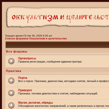
Текущее время Сб Авг 08, 2026 9:29 am
Список форумов Оккультизм и целительство
Все форумы
Оргвопросы
Правила регистрации, сообщения администратора
Практика
Порча
Все о порче. Признаки, диагностика, методики снятия, личный и профе
Приворот
Признаки, техники диагностики и снятия, наблюдение ситуаций.
Магия, религия, обряды
Обсуждение магических направлений, а также религиозных и прочих пос