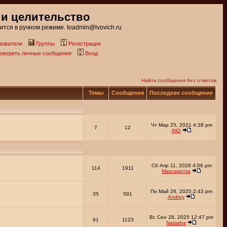
 и целительство
тся в ручном режиме. toadmin@lvovich.ru
зователи
Группы
Регистрация
роверить личные сообщения
Вход
Найти сообщения без ответов
Темы
Сообщения
Последнее сообщение
Чт Мар 25, 2021 4:38 pm
7
12
ING
Сб Апр 11, 2026 4:06 pm
114
1911
Маргаритка
Пн Май 26, 2025 2:43 pm
35
591
Andrey
Вс Сен 28, 2025 12:47 pm
91
1123
Natasha