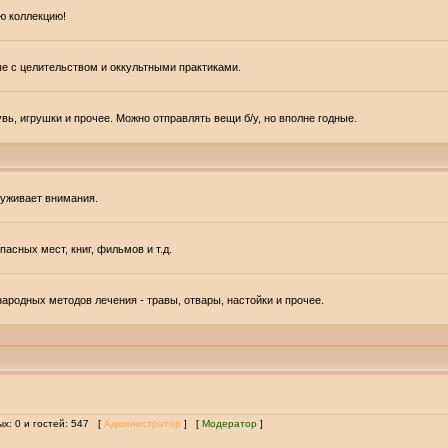
ю коллекцию!
ые с целительством и оккультными практиками.
вь, игрушки и прочее. Можно отправлять вещи б/у, но вполне годные.
луживает внимания.
асных мест, книг, фильмов и т.д.
ародных методов лечения - травы, отвары, настойки и прочее.
ых: 0 и гостей: 547 [
Администратор
] [
Модератор
]