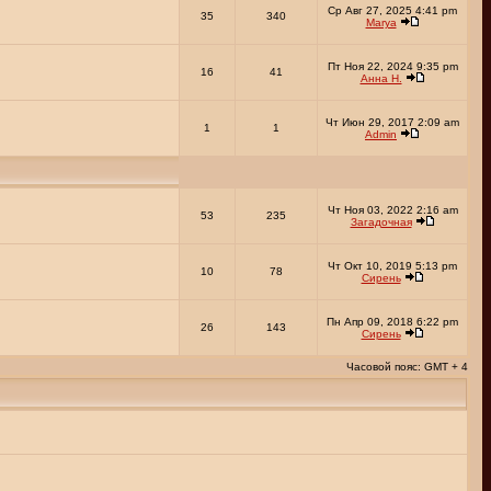
Ср Авг 27, 2025 4:41 pm
35
340
Marya
Пт Ноя 22, 2024 9:35 pm
16
41
Анна Н.
Чт Июн 29, 2017 2:09 am
1
1
Admin
Чт Ноя 03, 2022 2:16 am
53
235
Загадочная
Чт Окт 10, 2019 5:13 pm
10
78
Сирень
Пн Апр 09, 2018 6:22 pm
26
143
Сирень
Часовой пояс: GMT + 4