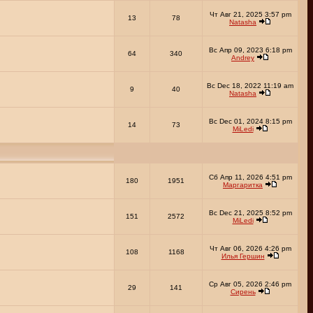
Чт Авг 21, 2025 3:57 pm
13
78
Natasha
Вс Апр 09, 2023 6:18 pm
64
340
Andrey
Вс Dec 18, 2022 11:19 am
9
40
Natasha
Вс Dec 01, 2024 8:15 pm
14
73
MiLedi
Сб Апр 11, 2026 4:51 pm
180
1951
Маргаритка
Вс Dec 21, 2025 8:52 pm
151
2572
MiLedi
Чт Авг 06, 2026 4:26 pm
108
1168
Илья Гершин
Ср Авг 05, 2026 2:46 pm
29
141
Сирень