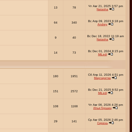
Чт Авг 21, 2025 3:57 pm
13
78
Natasha
Вс Апр 09, 2023 6:18 pm
64
340
Andrey
Вс Dec 18, 2022 11:19 am
9
40
Natasha
Вс Dec 01, 2024 8:15 pm
14
73
MiLedi
Сб Апр 11, 2026 4:51 pm
180
1951
Маргаритка
Вс Dec 21, 2025 8:52 pm
151
2572
MiLedi
Чт Авг 06, 2026 4:26 pm
108
1168
Илья Гершин
Ср Авг 05, 2026 2:46 pm
29
141
Сирень