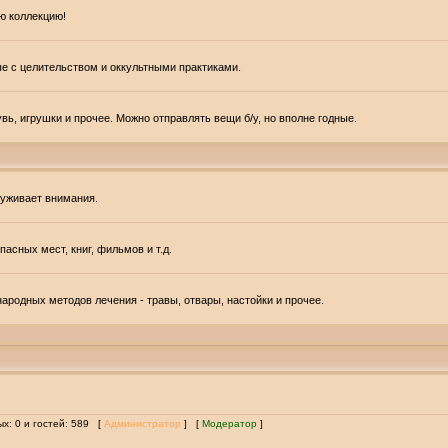
ю коллекцию!
ые с целительством и оккультными практиками.
вь, игрушки и прочее. Можно отправлять вещи б/у, но вполне годные.
луживает внимания.
асных мест, книг, фильмов и т.д.
ародных методов лечения - травы, отвары, настойки и прочее.
ых: 0 и гостей: 589 [
Администратор
] [
Модератор
]