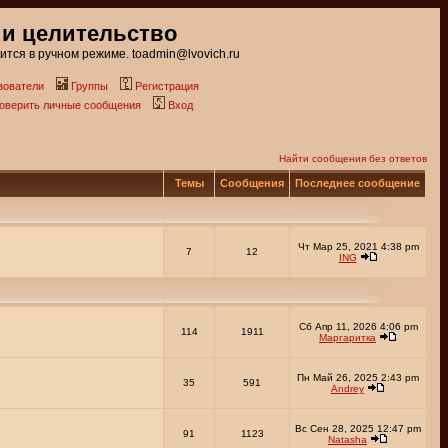
 и целительство
тся в ручном режиме. toadmin@lvovich.ru
зователи
Группы
Регистрация
роверить личные сообщения
Вход
Найти сообщения без ответов
Темы
Сообщения
Последнее сообщение
Чт Мар 25, 2021 4:38 pm
7
12
ING
Сб Апр 11, 2026 4:06 pm
114
1911
Маргаритка
Пн Май 26, 2025 2:43 pm
35
591
Andrey
Вс Сен 28, 2025 12:47 pm
91
1123
Natasha