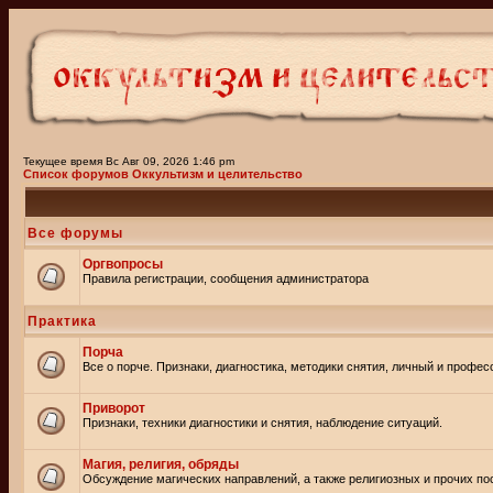
Текущее время Вс Авг 09, 2026 1:46 pm
Список форумов Оккультизм и целительство
Все форумы
Оргвопросы
Правила регистрации, сообщения администратора
Практика
Порча
Все о порче. Признаки, диагностика, методики снятия, личный и профе
Приворот
Признаки, техники диагностики и снятия, наблюдение ситуаций.
Магия, религия, обряды
Обсуждение магических направлений, а также религиозных и прочих пос