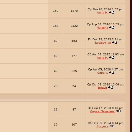
Ср Янв 28, 2026 1:57 pm
150
1370
Анна Н.
Ср Апр 08, 2026 10:53 pm
148
1122
Natasha
Пт Dec 19, 2025 2:21 am
42
453
Загадочная
Сб Авг 09, 2025 11:03 am
89
777
Анна Н.
Ср Авг 05, 2026 4:27 pm
40
225
Сирень
Ср Окт 02, 2019 10:06 am
23
64
Ведун
Вс Сен 17, 2023 8:16 pm
12
87
Лидия_Петровна
Сб Ноя 09, 2024 8:14 pm
19
107
Бродяга