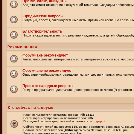
Притчи, байки, анекдоты
Все, что имеет отношение к оккультной тематике. Создадим собственну
Юридические вопросы
Ситуации, советы, законодательные акты, прямо или косвенно связанн
Благотворительность
Пишите сюда адреса тех, кто реально нуждается, для детей. Одежда/обу
Рекомендации
Форумчане рекомендуют
Книги, кинофильмы, интересные места, интернет-ссылки и все, что зас
Форумчане не рекомендуют
Описание необдуманных, заведомо глупых, деструктивных, оккультно-оп
Простые народные рецепты
Раздел предназначен для размещения проверенных лично (!) рецептов н
Кто сейчас на форуме
Наши пользователи оставили сообщений:
15118
Всего зарегистрированных пользователей:
235
Последний зарегистрированный пользователь:
ingspirit
Сейчас посетителей на форуме:
589
, из них зарегистрированных: 0, скрыт
Больше всего посетителей (
1834
) здесь было Чт Июл 30, 2026 6:40 pm
Зарегистрированные пользователи: Нет