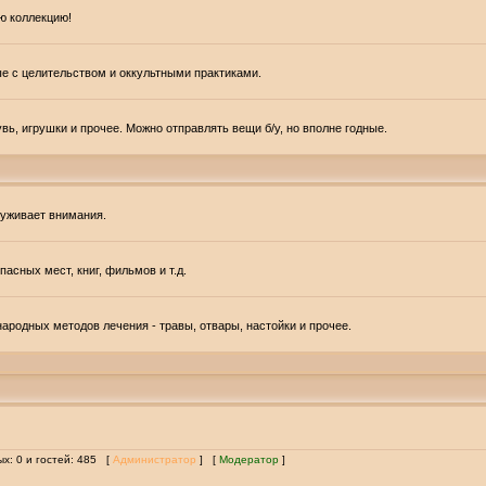
ю коллекцию!
ые с целительством и оккультными практиками.
вь, игрушки и прочее. Можно отправлять вещи б/у, но вполне годные.
луживает внимания.
асных мест, книг, фильмов и т.д.
ародных методов лечения - травы, отвары, настойки и прочее.
ых: 0 и гостей: 485 [
Администратор
] [
Модератор
]