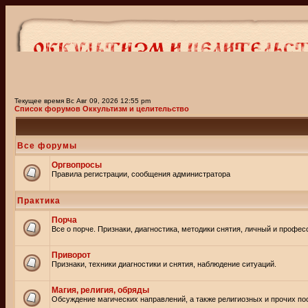
Текущее время Вс Авг 09, 2026 12:55 pm
Список форумов Оккультизм и целительство
Все форумы
Оргвопросы
Правила регистрации, сообщения администратора
Практика
Порча
Все о порче. Признаки, диагностика, методики снятия, личный и профе
Приворот
Признаки, техники диагностики и снятия, наблюдение ситуаций.
Магия, религия, обряды
Обсуждение магических направлений, а также религиозных и прочих пос