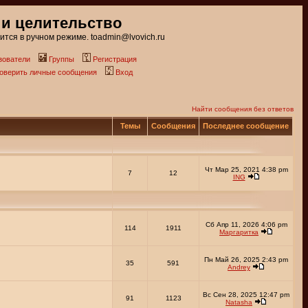
 и целительство
тся в ручном режиме. toadmin@lvovich.ru
зователи
Группы
Регистрация
роверить личные сообщения
Вход
Найти сообщения без ответов
Темы
Сообщения
Последнее сообщение
Чт Мар 25, 2021 4:38 pm
7
12
ING
Сб Апр 11, 2026 4:06 pm
114
1911
Маргаритка
Пн Май 26, 2025 2:43 pm
35
591
Andrey
Вс Сен 28, 2025 12:47 pm
91
1123
Natasha