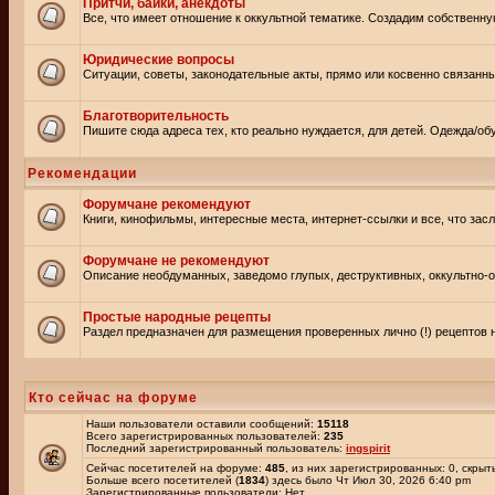
Притчи, байки, анекдоты
Все, что имеет отношение к оккультной тематике. Создадим собственну
Юридические вопросы
Ситуации, советы, законодательные акты, прямо или косвенно связанн
Благотворительность
Пишите сюда адреса тех, кто реально нуждается, для детей. Одежда/обу
Рекомендации
Форумчане рекомендуют
Книги, кинофильмы, интересные места, интернет-ссылки и все, что зас
Форумчане не рекомендуют
Описание необдуманных, заведомо глупых, деструктивных, оккультно-оп
Простые народные рецепты
Раздел предназначен для размещения проверенных лично (!) рецептов н
Кто сейчас на форуме
Наши пользователи оставили сообщений:
15118
Всего зарегистрированных пользователей:
235
Последний зарегистрированный пользователь:
ingspirit
Сейчас посетителей на форуме:
485
, из них зарегистрированных: 0, скрыт
Больше всего посетителей (
1834
) здесь было Чт Июл 30, 2026 6:40 pm
Зарегистрированные пользователи: Нет