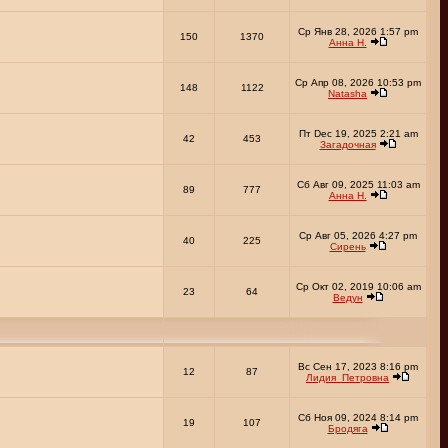
Ср Янв 28, 2026 1:57 pm
150
1370
Анна Н.
Ср Апр 08, 2026 10:53 pm
148
1122
Natasha
Пт Dec 19, 2025 2:21 am
42
453
Загадочная
Сб Авг 09, 2025 11:03 am
89
777
Анна Н.
Ср Авг 05, 2026 4:27 pm
40
225
Сирень
Ср Окт 02, 2019 10:06 am
23
64
Ведун
Вс Сен 17, 2023 8:16 pm
12
87
Лидия_Петровна
Сб Ноя 09, 2024 8:14 pm
19
107
Бродяга