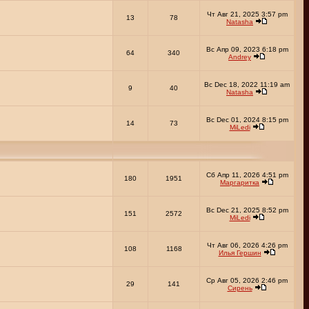
Чт Авг 21, 2025 3:57 pm
13
78
Natasha
Вс Апр 09, 2023 6:18 pm
64
340
Andrey
Вс Dec 18, 2022 11:19 am
9
40
Natasha
Вс Dec 01, 2024 8:15 pm
14
73
MiLedi
Сб Апр 11, 2026 4:51 pm
180
1951
Маргаритка
Вс Dec 21, 2025 8:52 pm
151
2572
MiLedi
Чт Авг 06, 2026 4:26 pm
108
1168
Илья Гершин
Ср Авг 05, 2026 2:46 pm
29
141
Сирень