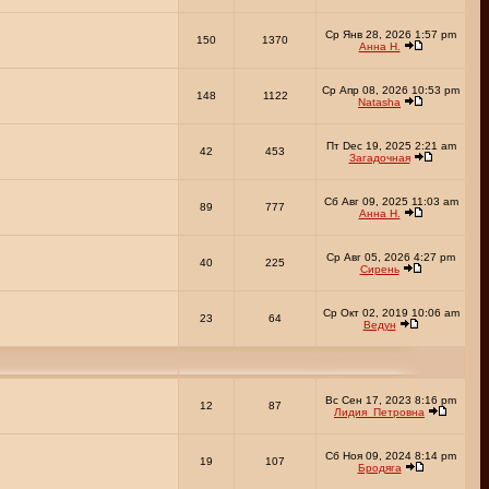
Ср Янв 28, 2026 1:57 pm
150
1370
Анна Н.
Ср Апр 08, 2026 10:53 pm
148
1122
Natasha
Пт Dec 19, 2025 2:21 am
42
453
Загадочная
Сб Авг 09, 2025 11:03 am
89
777
Анна Н.
Ср Авг 05, 2026 4:27 pm
40
225
Сирень
Ср Окт 02, 2019 10:06 am
23
64
Ведун
Вс Сен 17, 2023 8:16 pm
12
87
Лидия_Петровна
Сб Ноя 09, 2024 8:14 pm
19
107
Бродяга