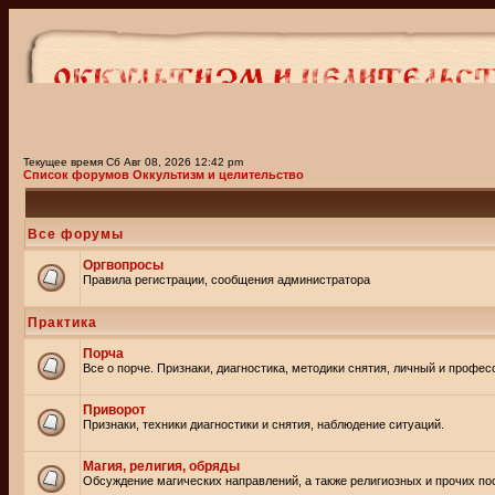
Текущее время Сб Авг 08, 2026 12:42 pm
Список форумов Оккультизм и целительство
Все форумы
Оргвопросы
Правила регистрации, сообщения администратора
Практика
Порча
Все о порче. Признаки, диагностика, методики снятия, личный и профе
Приворот
Признаки, техники диагностики и снятия, наблюдение ситуаций.
Магия, религия, обряды
Обсуждение магических направлений, а также религиозных и прочих пос