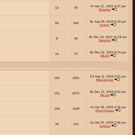
Чт Авг 21, 2025 3:57 pm
13
78
Natasha
Вс Апр 09, 2023 6:18 pm
64
340
Andrey
Вс Dec 18, 2022 11:19 am
9
40
Natasha
Вс Dec 01, 2024 8:15 pm
14
73
MiLedi
Сб Апр 11, 2026 4:51 pm
180
1951
Маргаритка
Вс Dec 21, 2025 8:52 pm
151
2572
MiLedi
Чт Авг 06, 2026 4:26 pm
108
1168
Илья Гершин
Ср Авг 05, 2026 2:46 pm
29
141
Сирень