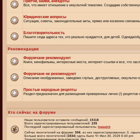
Притчи, байки, анекдоты
Все, что имеет отношение к оккультной тематике. Создадим собственну
Юридические вопросы
Ситуации, советы, законодательные акты, прямо или косвенно связанн
Благотворительность
Пишите сюда адреса тех, кто реально нуждается, для детей. Одежда/обу
Рекомендации
Форумчане рекомендуют
Книги, кинофильмы, интересные места, интернет-ссылки и все, что зас
Форумчане не рекомендуют
Описание необдуманных, заведомо глупых, деструктивных, оккультно-оп
Простые народные рецепты
Раздел предназначен для размещения проверенных лично (!) рецептов н
Кто сейчас на форуме
Наши пользователи оставили сообщений:
15118
Всего зарегистрированных пользователей:
235
Последний зарегистрированный пользователь:
ingspirit
Сейчас посетителей на форуме:
506
, из них зарегистрированных: 0, скрыт
Больше всего посетителей (
1834
) здесь было Чт Июл 30, 2026 6:40 pm
Зарегистрированные пользователи: Нет