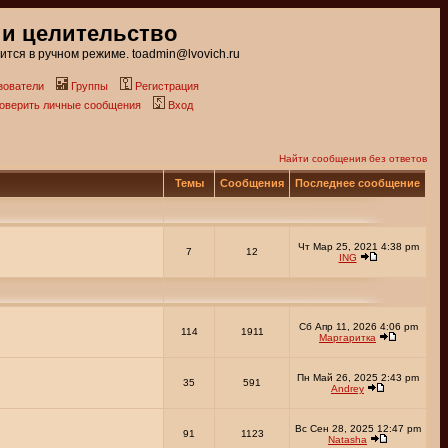
 и целительство
тся в ручном режиме. toadmin@lvovich.ru
зователи
Группы
Регистрация
роверить личные сообщения
Вход
Найти сообщения без ответов
Темы
Сообщения
Последнее сообщение
Чт Мар 25, 2021 4:38 pm
7
12
ING
Сб Апр 11, 2026 4:06 pm
114
1911
Маргаритка
Пн Май 26, 2025 2:43 pm
35
591
Andrey
Вс Сен 28, 2025 12:47 pm
91
1123
Natasha