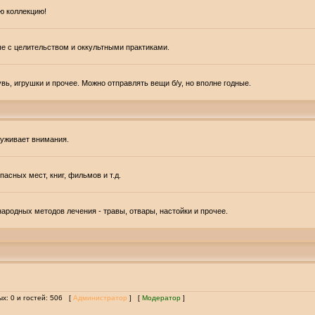
ю коллекцию!
ые с целительством и оккультными практиками.
вь, игрушки и прочее. Можно отправлять вещи б/у, но вполне годные.
луживает внимания.
асных мест, книг, фильмов и т.д.
ародных методов лечения - травы, отвары, настойки и прочее.
ых: 0 и гостей: 506 [
Администратор
] [
Модератор
]