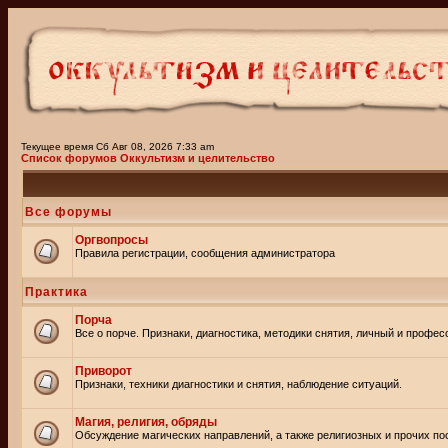
Текущее время Сб Авг 08, 2026 7:33 am
Список форумов Оккультизм и целительство
Все форумы
Оргвопросы
Правила регистрации, сообщения администратора
Практика
Порча
Все о порче. Признаки, диагностика, методики снятия, личный и профе
Приворот
Признаки, техники диагностики и снятия, наблюдение ситуаций.
Магия, религия, обряды
Обсуждение магических направлений, а также религиозных и прочих пос