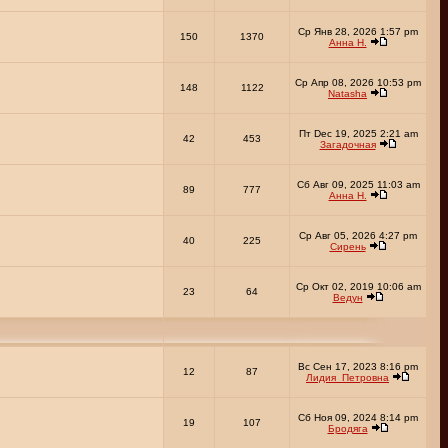
Ср Янв 28, 2026 1:57 pm
150
1370
Анна Н.
Ср Апр 08, 2026 10:53 pm
148
1122
Natasha
Пт Dec 19, 2025 2:21 am
42
453
Загадочная
Сб Авг 09, 2025 11:03 am
89
777
Анна Н.
Ср Авг 05, 2026 4:27 pm
40
225
Сирень
Ср Окт 02, 2019 10:06 am
23
64
Ведун
Вс Сен 17, 2023 8:16 pm
12
87
Лидия_Петровна
Сб Ноя 09, 2024 8:14 pm
19
107
Бродяга