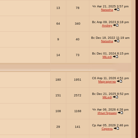
Чт Авг 21, 2025 3:57 pm
13
78
Natasha
Вс Апр 09, 2023 6:18 pm
64
340
Andrey
Вс Dec 18, 2022 11:19 am
9
40
Natasha
Вс Dec 01, 2024 8:15 pm
14
73
MiLedi
Сб Апр 11, 2026 4:51 pm
180
1951
Маргаритка
Вс Dec 21, 2025 8:52 pm
151
2572
MiLedi
Чт Авг 06, 2026 4:26 pm
108
1168
Илья Гершин
Ср Авг 05, 2026 2:46 pm
29
141
Сирень