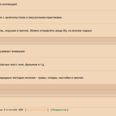
ю коллекцию!
ые с целительством и оккультными практиками.
вь, игрушки и прочее. Можно отправлять вещи б/у, но вполне годные.
луживает внимания.
асных мест, книг, фильмов и т.д.
ародных методов лечения - травы, отвары, настойки и прочее.
ых: 0 и гостей: 488 [
Администратор
] [
Модератор
]