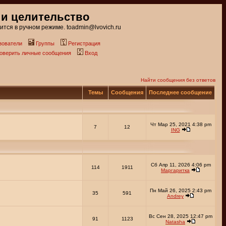
 и целительство
тся в ручном режиме. toadmin@lvovich.ru
зователи
Группы
Регистрация
роверить личные сообщения
Вход
Найти сообщения без ответов
Темы
Сообщения
Последнее сообщение
Чт Мар 25, 2021 4:38 pm
7
12
ING
Сб Апр 11, 2026 4:06 pm
114
1911
Маргаритка
Пн Май 26, 2025 2:43 pm
35
591
Andrey
Вс Сен 28, 2025 12:47 pm
91
1123
Natasha