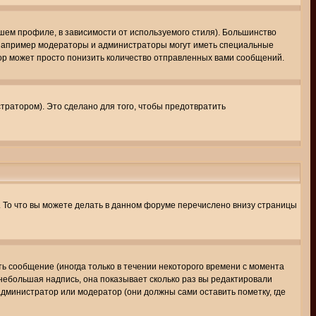
шем профиле, в зависимости от используемого стиля). Большинство
 например модераторы и администраторы могут иметь специальные
ор может просто понизить количество отправленных вами сообщений.
тратором). Это сделано для того, чтобы предотвратить
. То что вы можете делать в данном форуме перечислено внизу страницы
ь сообщение (иногда только в течении некоторого времени с момента
 небольшая надпись, она показывает сколько раз вы редактировали
администратор или модератор (они должны сами оставить пометку, где