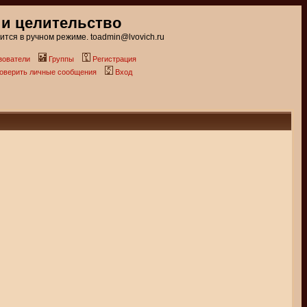
 и целительство
тся в ручном режиме. toadmin@lvovich.ru
зователи
Группы
Регистрация
роверить личные сообщения
Вход