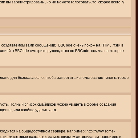
 вы зарегистрированы, но не можете голосовать, то, скорее всего, у
создаваемом вами сообщении). BBCode очень похож на HTML, тэги в
рмацией о BBCode смотрите руководство по BBCode, ссылка на которое
делано для
безопасности
, чтобы запретить использование тэгов которые
грусть. Полный список смайликов можно увидеть в форме создания
щение, или вообще удалить его.
аходится на общедоступном сервере, например: http://www.some-
 картинки которые находятся за механизмом авторизации, например в