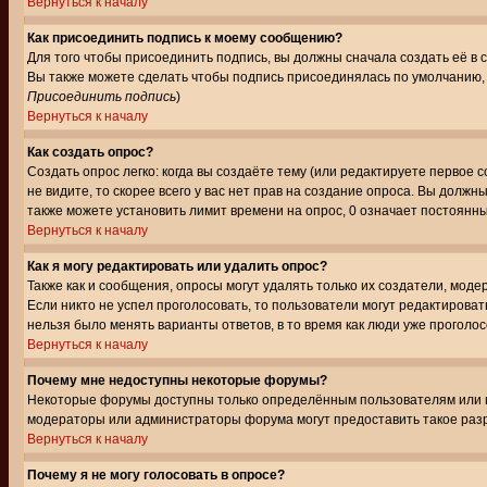
Вернуться к началу
Как присоединить подпись к моему сообщению?
Для того чтобы присоединить подпись, вы должны сначала создать её в
Вы также можете сделать чтобы подпись присоединялась по умолчанию, 
Присоединить подпись
)
Вернуться к началу
Как создать опрос?
Создать опрос легко: когда вы создаёте тему (или редактируете первое 
не видите, то скорее всего у вас нет прав на создание опроса. Вы должн
также можете установить лимит времени на опрос, 0 означает постоянны
Вернуться к началу
Как я могу редактировать или удалить опрос?
Также как и сообщения, опросы могут удалять только их создатели, мод
Если никто не успел проголосовать, то пользователи могут редактироват
нельзя было менять варианты ответов, в то время как люди уже проголос
Вернуться к началу
Почему мне недоступны некоторые форумы?
Некоторые форумы доступны только определённым пользователям или гр
модераторы или администраторы форума могут предоставить такое разр
Вернуться к началу
Почему я не могу голосовать в опросе?