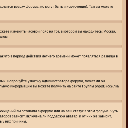
ходится вверху форума, но могут быть и исключения). Там вы можете
ожете изменить часовой пояс на тот, в котором вы находитесь: Москва,
елем.
так что в период действия летнего времени может появляться разница в
язык. Попробуйте узнать у администратора форума, может ли он
тельную информацию вы можете получить на сайте Группы phpBB (ссылка
сообщений вы оставили в форуме или на ваш статус в этом форуме. Чуть
оров зависит, включена ли поддержка аватар, и от них же зависит,
ь у них причины.