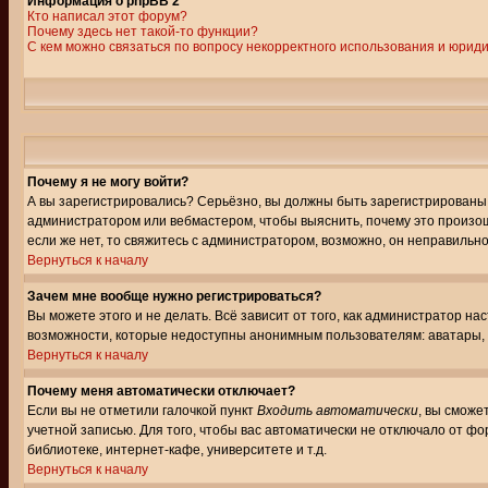
Информация о phpBB 2
Кто написал этот форум?
Почему здесь нет такой-то функции?
С кем можно связаться по вопросу некорректного использования и юрид
Почему я не могу войти?
А вы зарегистрировались? Серьёзно, вы должны быть зарегистрированы, д
администратором или вебмастером, чтобы выяснить, почему это произошл
если же нет, то свяжитесь с администратором, возможно, он неправильн
Вернуться к началу
Зачем мне вообще нужно регистрироваться?
Вы можете этого и не делать. Всё зависит от того, как администратор 
возможности, которые недоступны анонимным пользователям: аватары, лич
Вернуться к началу
Почему меня автоматически отключает?
Если вы не отметили галочкой пункт
Входить автоматически
, вы сможе
учетной записью. Для того, чтобы вас автоматически не отключало от ф
библиотеке, интернет-кафе, университете и т.д.
Вернуться к началу