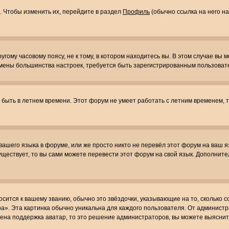
. Чтобы изменить их, перейдите в раздел
Профиль
(обычно ссылка на него на
ому часовому поясу, не к тому, в котором находитесь вы. В этом случае вы м
ля смены большинства настроек, требуется быть зарегистрированным пользоват
т быть в летнем времени. Этот форум не умеет работать с летним временем, 
 вашего языка в форуме, или же просто никто не перевёл этот форум на ваш 
существует, то вы сами можете перевести этот форум на свой язык. Дополни
осится к вашему званию, обычно это звёздочки, указывающие на то, сколько 
». Эта картинка обычно уникальна для каждого пользователя. От администрат
чена поддержка аватар, то это решение администраторов, вы можете выяснит