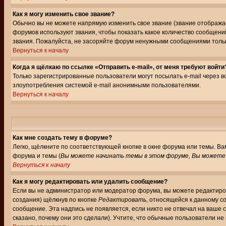
Как я могу изменить свое звание?
Обычно вы не можете напрямую изменить свое звание (звание отображае
форумов используют звания, чтобы показать какое количество сообще
звания. Пожалуйста, не засоряйте форум ненужными сообщениями только
Вернуться к началу
Когда я щёлкаю по ссылке «Отправить e-mail», от меня требуют войти
Только зарегистрированные пользователи могут посылать e-mail через 
злоупотребления системой e-mail анонимными пользователями.
Вернуться к началу
Как мне создать тему в форуме?
Легко, щёлкните по соответствующей кнопке в окне форума или темы. В
форума и темы (
Вы можете начинать темы в этом форуме, Вы можете 
Вернуться к началу
Как я могу редактировать или удалить сообщение?
Если вы не администратор или модератор форума, вы можете редактиров
создания) щёлкнув по кнопке
Редактировать
, относящейся к данному с
сообщение. Эта надпись не появляется, если никто не отвечал на ваше
сказано, почему они это сделали). Учтите, что обычные пользователи не 