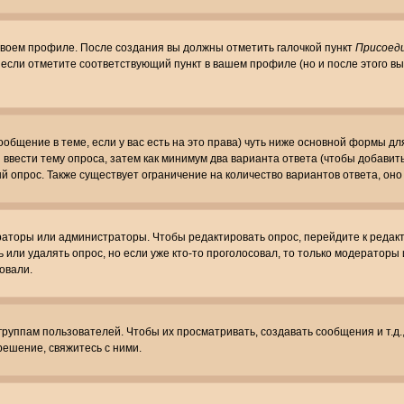
 своем профиле. После создания вы должны отметить галочкой пункт
Присоед
если отметите соответствующий пункт в вашем профиле (но и после этого вы
сообщение в теме, если у вас есть на это права) чуть ниже основной формы 
ы ввести тему опроса, затем как минимум два варианта ответа (чтобы добавит
й опрос. Также существует ограничение на количество вариантов ответа, он
ераторы или администраторы. Чтобы редактировать опрос, перейдите к редакт
ь или удалять опрос, но если уже кто-то проголосовал, то только модераторы
овали.
уппам пользователей. Чтобы их просматривать, создавать сообщения и т.д.
ешение, свяжитесь с ними.