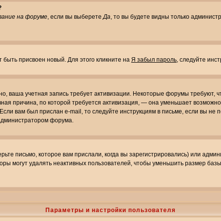
?
вание на форуме
, если вы выберете
Да
, то вы будете видны только админист
т быть присвоен новый. Для этого кликните на
Я забыл пароль
, следуйте инс
ожно, ваша учетная запись требует активизации. Некоторые форумы требуют,
лавная причина, по которой требуется активизация, — она уменьшает возмож
Если вам был прислан e-mail, то следуйте инструкциям в письме, если вы не п
с администратором форума.
ьте письмо, которое вам прислали, когда вы зарегистрировались) или админ
оры могут удалять неактивных пользователей, чтобы уменьшить размер базы
Параметры и настройки пользователя