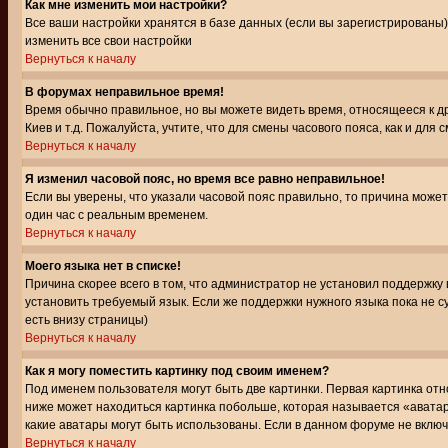
Как мне изменить мои настройки?
Все ваши настройки хранятся в базе данных (если вы зарегистрированы)
изменить все свои настройки
Вернуться к началу
В форумах неправильное время!
Время обычно правильное, но вы можете видеть время, относящееся к друг
Киев и т.д. Пожалуйста, учтите, что для смены часового пояса, как и д
Вернуться к началу
Я изменил часовой пояс, но время все равно неправильное!
Если вы уверены, что указали часовой пояс правильно, то причина може
один час с реальным временем.
Вернуться к началу
Моего языка нет в списке!
Причина скорее всего в том, что администратор не установил поддержку
установить требуемый язык. Если же поддержки нужного языка пока не 
есть внизу страницы)
Вернуться к началу
Как я могу поместить картинку под своим именем?
Под именем пользователя могут быть две картинки. Первая картинка отн
ниже может находиться картинка побольше, которая называется «аватара
какие аватары могут быть использованы. Если в данном форуме не вклю
Вернуться к началу