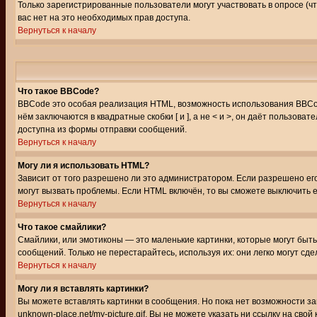
Только зарегистрированные пользователи могут участвовать в опросе (чт
вас нет на это необходимых прав доступа.
Вернуться к началу
Что такое BBCode?
BBCode это особая реализация HTML, возможность использования BBCod
нём заключаются в квадратные скобки [ и ], а не < и >, он даёт польз
доступна из формы отправки сообщений.
Вернуться к началу
Могу ли я использовать HTML?
Зависит от того разрешено ли это администратором. Если разрешено его 
могут вызвать проблемы. Если HTML включён, то вы сможете выключить 
Вернуться к началу
Что такое смайлики?
Смайлики, или эмотиконы — это маленькие картинки, которые могут быть 
сообщений. Только не перестарайтесь, используя их: они легко могут с
Вернуться к началу
Могу ли я вставлять картинки?
Вы можете вставлять картинки в сообщения. Но пока нет возможности заг
unknown-place.net/my-picture.gif. Вы не можете указать ни ссылку на с