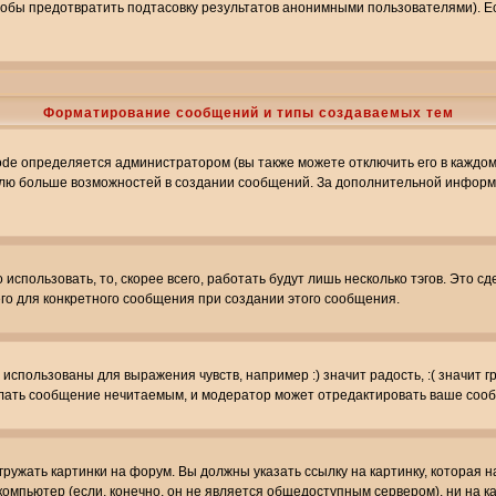
обы предотвратить подтасовку результатов анонимными пользователями). Если
Форматирование сообщений и типы создаваемых тем
e определяется администратором (вы также можете отключить его в каждом 
ователю больше возможностей в создании сообщений. За дополнительной инфо
использовать, то, скорее всего, работать будут лишь несколько тэгов. Это с
его для конкретного сообщения при создании этого сообщения.
использованы для выражения чувств, например :) значит радость, :( значит 
делать сообщение нечитаемым, и модератор может отредактировать ваше сооб
ружать картинки на форум. Вы должны указать ссылку на картинку, которая н
вой компьютер (если, конечно, он не является общедоступным сервером), ни на